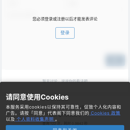
您必须登录或注册以后才能发表评论
登录
提交
暂无讨论，说说你的看法吧
请同意使用Cookies
本服务采用cookies以保持其可靠性，促致个人化内容和
Copyright © 2026
梦飞idc云平台
广告。请按「同意」代表阁下同意我们的
Cookies 政策
粤ICP备11019662号
以及
个人资料收集声明
。
查询 122 次，耗时 0.9842 秒