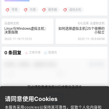
带宽
托管
服务器
虚拟主机
云虚拟主机
IDC云库
云虚拟主机
Linux与Windows虚拟主机：
如何选择虚拟主机|25个很棒的
决策指南
小贴士
2022-11-16 11:10:51
2022-11-18 9:48:56
0 条回复
文章作者
管理员
A
M
欢迎您，新朋友，感谢参与互动！
确认修改
您必须登录或注册以后才能发表评论
请同意使用Cookies
登录
本服务采用cookies以保持其可靠性，促致个人化内容和