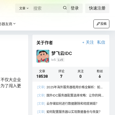
登录
快速注册
文章
务器友商
投稿
关于作者
关注
私信
梦飞云IDC
lv5
Lv5
文章
评论
关注
粉丝
18538
7
0
6
，不仅大企业
是为了闯入更
[文章]
2025年海外服务器租用价格全解析：如何
选择最具性价比的方案？
[文章]
国外IDC服务器配置选择攻略：让你的网站
快速上线并稳定运行
[文章]
云存储如何进行数据删除和彻底销毁？
[文章]
如何配置服务器以实现数据备份与恢复？