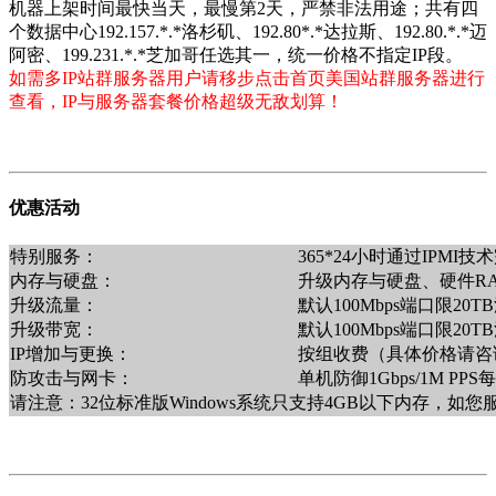
机器上架时间最快当天，最慢第2天，严禁非法用途；共有四
个数据中心192.157.*.*洛杉矶、192.80*.*达拉斯、192.80.*.*迈
阿密、199.231.*.*芝加哥任选其一，统一价格不指定IP段。
如需多IP站群服务器用户请移步点击首页美国站群服务器进行
查看，IP与服务器套餐价格超级无敌划算！
优惠活动
特别服务：
365*24小时通过IPM
内存与硬盘：
升级内存与硬盘、硬件R
升级流量：
默认100Mbps端口限2
升级带宽：
默认100Mbps端口限20
IP增加与更换：
按组收费（具体价格请咨询销售
防攻击与网卡：
单机防御1Gbps/1M PP
请注意：32位标准版Windows系统只支持4GB以下内存，如您