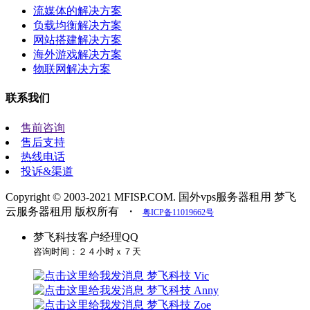
流媒体的解决方案
负载均衡解决方案
网站搭建解决方案
海外游戏解决方案
物联网解决方案
联系我们
售前咨询
售后支持
热线电话
投诉&渠道
Copyright © 2003-2021 MFISP.COM. 国外vps服务器租用 梦飞
云服务器租用 版权所有
・
粤ICP备11019662号
梦飞科技客户经理QQ
咨询时间：２４小时ｘ７天
梦飞科技 Vic
梦飞科技 Anny
梦飞科技 Zoe