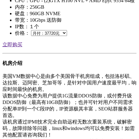
CPU：GPU - (2)GTX H100 NVL + AMD Epyc 9554 64核
内存：256GB
硬盘：960GB NVME
带宽：10Gbps 送防御
IP数：１个
价格：
立即购买
机房介绍
美国VM数据中心是由多个美国骨干机房组成，包括洛杉矶、
达拉斯、迈阿密、芝加哥等，是针对中国用户速度最平均，响
应时间最快的机房。
该数据中心免费为用户提供1G流量DDOS防御，或付费升级
DDOS防御（最高有10GB防御）；也并可针对用户不同需求
分配单IP到一个C段IP的，IP资源极其丰富，SEO站群服务器
首选。
该机房通过IPMI技术完全自助远程无数次重装系统，破解密
码，故障排除等问题，linux和windows均可以免费安装！如需
其他配置请咨询我们！