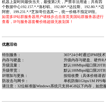
机器上架时间最快当天，最慢第2天，严禁非法用途；共有四
个数据中心192.157.*.*洛杉矶、192.80*.*达拉斯、192.80.*.*迈
阿密、199.231.*.*芝加哥任选其一，统一价格不指定IP段。
如需多IP站群服务器用户请移步点击首页美国站群服务器进行
查看，IP与服务器套餐价格超级无敌划算！
优惠活动
特别服务：
365*24小时通过IPM
内存与硬盘：
升级内存与硬盘、硬件R
升级流量：
默认100Mbps端口限2
升级带宽：
默认100Mbps端口限20
IP增加与更换：
按组收费（具体价格请咨询销售
防攻击与网卡：
单机防御1Gbps/1M PP
请注意：32位标准版Windows系统只支持4GB以下内存，如您