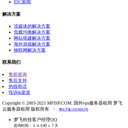
IDC新闻
解决方案
流媒体的解决方案
负载均衡解决方案
网站搭建解决方案
海外游戏解决方案
物联网解决方案
联系我们
售前咨询
售后支持
热线电话
投诉&渠道
Copyright © 2003-2021 MFISP.COM. 国外vps服务器租用 梦飞
云服务器租用 版权所有
・
粤ICP备11019662号
梦飞科技客户经理QQ
咨询时间：２４小时ｘ７天