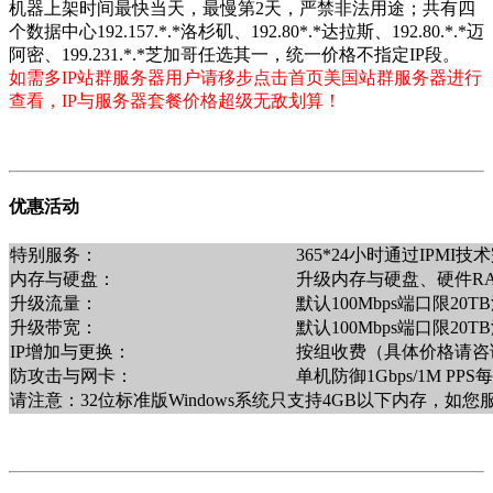
机器上架时间最快当天，最慢第2天，严禁非法用途；共有四
个数据中心192.157.*.*洛杉矶、192.80*.*达拉斯、192.80.*.*迈
阿密、199.231.*.*芝加哥任选其一，统一价格不指定IP段。
如需多IP站群服务器用户请移步点击首页美国站群服务器进行
查看，IP与服务器套餐价格超级无敌划算！
优惠活动
特别服务：
365*24小时通过IPM
内存与硬盘：
升级内存与硬盘、硬件R
升级流量：
默认100Mbps端口限2
升级带宽：
默认100Mbps端口限20
IP增加与更换：
按组收费（具体价格请咨询销售
防攻击与网卡：
单机防御1Gbps/1M PP
请注意：32位标准版Windows系统只支持4GB以下内存，如您