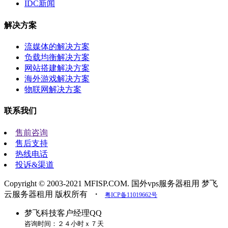
IDC新闻
解决方案
流媒体的解决方案
负载均衡解决方案
网站搭建解决方案
海外游戏解决方案
物联网解决方案
联系我们
售前咨询
售后支持
热线电话
投诉&渠道
Copyright © 2003-2021 MFISP.COM. 国外vps服务器租用 梦飞
云服务器租用 版权所有
・
粤ICP备11019662号
梦飞科技客户经理QQ
咨询时间：２４小时ｘ７天