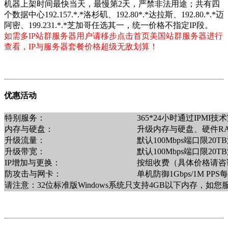
机器上架时间最快当天，最慢第2天，严禁非法用途；共有四
个数据中心192.157.*.*洛杉矶、192.80*.*达拉斯、192.80.*.*迈
阿密、199.231.*.*芝加哥任选其一，统一价格不指定IP段。
如需多IP站群服务器用户请移步点击首页美国站群服务器进行
查看，IP与服务器套餐价格超级无敌划算！
优惠活动
特别服务：
365*24小时通过IPM
内存与硬盘：
升级内存与硬盘、硬件R
升级流量：
默认100Mbps端口限2
升级带宽：
默认100Mbps端口限20
IP增加与更换：
按组收费（具体价格请咨询销售
防攻击与网卡：
单机防御1Gbps/1M PP
请注意：32位标准版Windows系统只支持4GB以下内存，如您