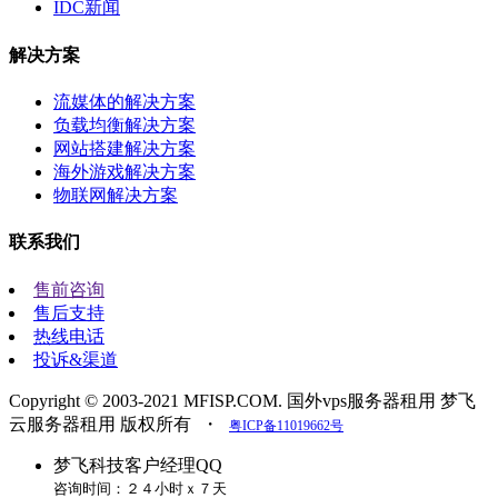
IDC新闻
解决方案
流媒体的解决方案
负载均衡解决方案
网站搭建解决方案
海外游戏解决方案
物联网解决方案
联系我们
售前咨询
售后支持
热线电话
投诉&渠道
Copyright © 2003-2021 MFISP.COM. 国外vps服务器租用 梦飞
云服务器租用 版权所有
・
粤ICP备11019662号
梦飞科技客户经理QQ
咨询时间：２４小时ｘ７天