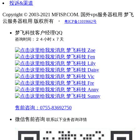
投诉&渠道
Copyright © 2003-2021 MFISP.COM. 国外vps服务器租用 梦飞
云服务器租用 版权所有
・
粤ICP备11019662号
梦飞科技客户经理QQ
咨询时间：２４小时ｘ７天
梦飞科技 Zoe
梦飞科技 Fen
梦飞科技 Lily
梦飞科技 Daisy
梦飞科技 Vic
梦飞科技 Fre
梦飞科技 Anny
梦飞科技 Sunny
售前咨询：0755-83692750
微信售前咨询
联系以下业务咨询详情