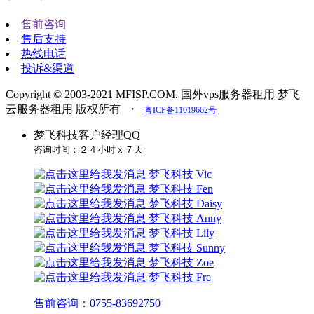
售前咨询
售后支持
热线电话
投诉&渠道
Copyright © 2003-2021 MFISP.COM. 国外vps服务器租用 梦飞
云服务器租用 版权所有
・
粤ICP备11019662号
梦飞科技客户经理QQ
咨询时间：２４小时ｘ７天
梦飞科技 Vic
梦飞科技 Fen
梦飞科技 Daisy
梦飞科技 Anny
梦飞科技 Lily
梦飞科技 Sunny
梦飞科技 Zoe
梦飞科技 Fre
售前咨询：0755-83692750