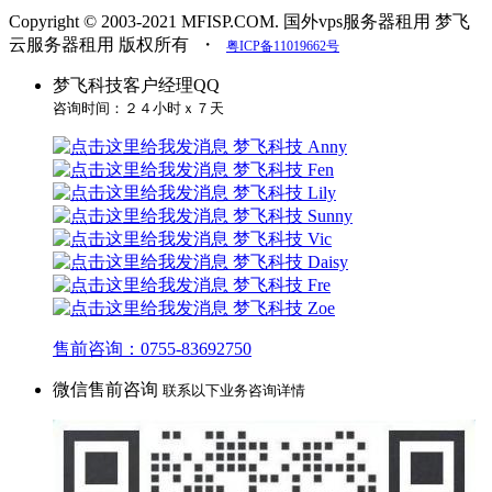
Copyright © 2003-2021 MFISP.COM. 国外vps服务器租用 梦飞
云服务器租用 版权所有
・
粤ICP备11019662号
梦飞科技客户经理QQ
咨询时间：２４小时ｘ７天
梦飞科技 Anny
梦飞科技 Fen
梦飞科技 Lily
梦飞科技 Sunny
梦飞科技 Vic
梦飞科技 Daisy
梦飞科技 Fre
梦飞科技 Zoe
售前咨询：0755-83692750
微信售前咨询
联系以下业务咨询详情