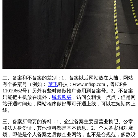
二、备案和不备案的差别：1、备案以后网站放在大陆，网站
有个备案号（例如：
梦飞
科技：www.mfisp.com，粤ICP备
11019662号）另外有些时候做推广会用到备案号。2、不备案
只能把主机放在境外，
域名购买
，访问会稍慢一点点，但是网
站开通时间短，网站程序做好即可开通上线，可以在短期内上
线。
三、备案所需要的资料：1、企业备案主要是营业执照、公章
和法人身份证，其他资料都是基本信息。2、个人备案相对麻
烦，即使是个人备案之后做企业网站，也不是合规范，多数没