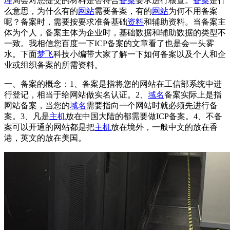
理
局会对您提交的材料是否符合
备案
要求进行核查。
备案
是什
么意思，为什么有的
网站
需要备案，有的
网站
为何不用备案
呢？备案时，需要按要求准备基础
资料
和辅助资料。当备案主
体为个人，备案主体为企业时，基础数据和辅助数据的类型不
一致。我相信您百度一下ICP备案的文章看了也是会一头雾
水。下面
梦飞
科技小编带大家了解一下如何备案以及个人和企
业或组织备案的所需资料。
一、备案的概念：1、备案是指将您的网站在工信部系统中进
行登记，相当于给网站做实名认证。2、
域名
备案实际上是指
网站备案，当您的
域名
需要指向一个网站时就必须先进行备
案。3、凡是
主机
放在中国大陆的都需要做ICP备案。4、不备
案可以开通的网站都是把
主机
放在境外，一般中文的放在香
港，英文的放在美国。