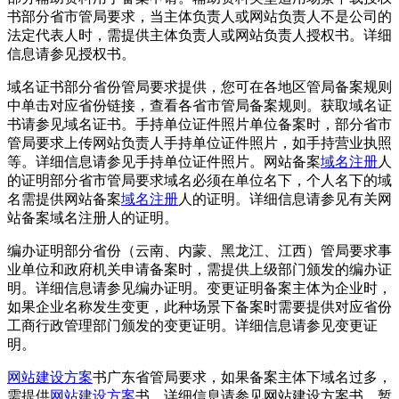
书部分省市管局要求，当主体负责人或网站负责人不是公司的
法定代表人时，需提供主体负责人或网站负责人授权书。详细
信息请参见授权书。
域名证书部分省份管局要求提供，您可在各地区管局备案规则
中单击对应省份链接，查看各省市管局备案规则。获取域名证
书请参见域名证书。手持单位证件照片单位备案时，部分省市
管局要求上传网站负责人手持单位证件照片，如手持营业执照
等。详细信息请参见手持单位证件照片。网站备案
域名注册
人
的证明部分省市管局要求域名必须在单位名下，个人名下的域
名需提供网站备案
域名注册
人的证明。详细信息请参见有关网
站备案域名注册人的证明。
编办证明部分省份（云南、内蒙、黑龙江、江西）管局要求事
业单位和政府机关申请备案时，需提供上级部门颁发的编办证
明。详细信息请参见编办证明。变更证明备案主体为企业时，
如果企业名称发生变更，此种场景下备案时需要提供对应省份
工商行政管理部门颁发的变更证明。详细信息请参见变更证
明。
网站建设
方案
书广东省管局要求，如果备案主体下域名过多，
需提供
网站建设
方案
书。详细信息请参见网站建设方案书。暂